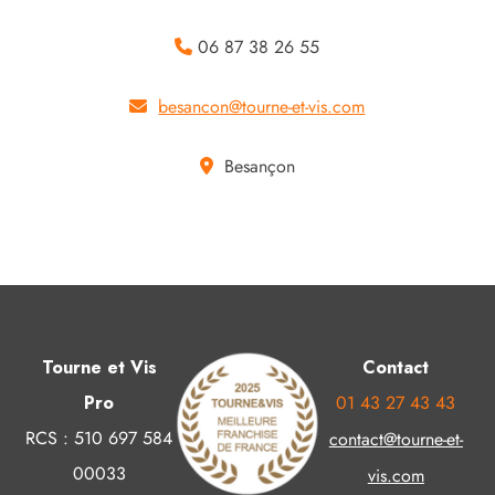
06 87 38 26 55
besancon@tourne-et-vis.com
Besançon
Tourne et Vis
Contact
Pro
01 43 27 43 43
RCS : 510 697 584
contact@tourne-et-
00033
vis.com