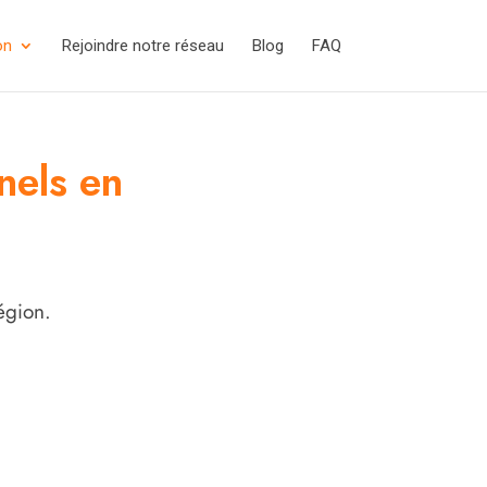
on
Rejoindre notre réseau
Blog
FAQ
nels en
égion.